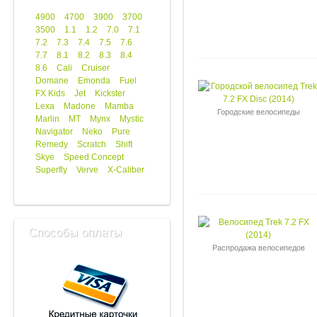
4900
4700
3900
3700
3500
1.1
1.2
7.0
7.1
7.2
7.3
7.4
7.5
7.6
7.7
8.1
8.2
8.3
8.4
8.6
Cali
Cruiser
Domane
Emonda
Fuel
FX Kids
Jet
Kickster
Lexa
Madone
Mamba
Городские велосипеды
Marlin
MT
Mynx
Mystic
Navigator
Neko
Pure
Remedy
Scratch
Shift
Skye
Speed Concept
Superfly
Verve
X-Caliber
Способы оплаты
Распродажа велосипедов