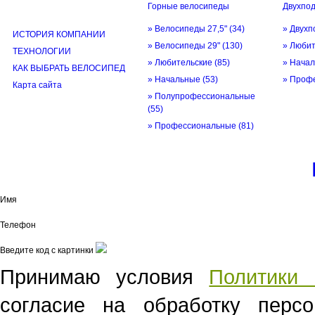
Горные велосипеды
Двухпо
ИНФОРМАЦИЯ
» Велосипеды 27,5"
(34)
» Двухп
ИСТОРИЯ КОМПАНИИ
» Велосипеды 29"
(130)
» Люби
ТЕХНОЛОГИИ
» Любительские
(85)
» Нача
КАК ВЫБРАТЬ ВЕЛОСИПЕД
» Начальные
(53)
» Проф
Карта сайта
» Полупрофессиональные
(55)
» Профессиональные
(81)
© трек-вело.ру trek-velo.ru 2026
Имя
Телефон
Введите код с картинки
Принимаю условия
Политики 
согласие на обработку перс