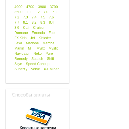
4900
4700
3900
3700
3500
1.1
1.2
7.0
7.1
7.2
7.3
7.4
7.5
7.6
7.7
8.1
8.2
8.3
8.4
8.6
Cali
Cruiser
Domane
Emonda
Fuel
FX Kids
Jet
Kickster
Lexa
Madone
Mamba
Marlin
MT
Mynx
Mystic
Navigator
Neko
Pure
Remedy
Scratch
Shift
Skye
Speed Concept
Superfly
Verve
X-Caliber
Способы оплаты