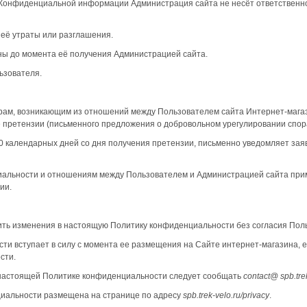
я Конфиденциальной информации Администрация сайта не несёт ответственн
 её утраты или разглашения.
оны до момента её получения Администрацией сайта.
ьзователя.
спорам, возникающим из отношений между Пользователем сайта Интернет-мага
претензии (письменного предложения о добровольном урегулировании спор
30 календарных дней со дня получения претензии, письменно уведомляет зая
циальности и отношениям между Пользователем и Администрацией сайта пр
ии.
сить изменения в настоящую Политику конфиденциальности без согласия Пол
ти вступает в силу с момента ее размещения на Сайте интернет-магазина, 
сти.
 настоящей Политике конфиденциальности следует сообщать
contact
@
spb.tre
циальности размещена на странице по адресу
spb.trek-velo.ru/privacy
.