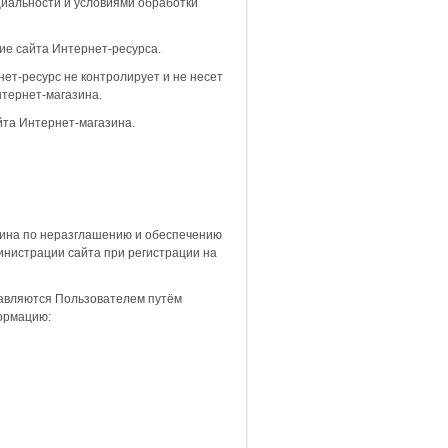
циальности и условиями обработки
ие сайта Интернет-ресурса.
нет-ресурс не контролирует и не несет
нтернет-магазина.
йта Интернет-магазина.
зина по неразглашению и обеспечению
нистрации сайта при регистрации на
тавляются Пользователем путём
ормацию: