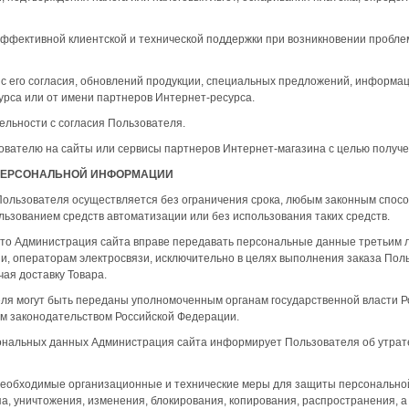
эффективной клиентской и технической поддержки при возникновении пробле
с его согласия, обновлений продукции, специальных предложений, информац
урса или от имени партнеров Интернет-ресурса.
ельности с согласия Пользователя.
ователю на сайты или сервисы партнеров Интернет-магазина с целью получен
 ПЕРСОНАЛЬНОЙ ИНФОРМАЦИИ
Пользователя осуществляется без ограничения срока, любым законным спосо
льзованием средств автоматизации или без использования таких средств.
 что Администрация сайта вправе передавать персональные данные третьим л
зи, операторам электросвязи, исключительно в целях выполнения заказа По
ючая доставку Товара.
ля могут быть переданы уполномоченным органам государственной власти Р
ым законодательством Российской Федерации.
сональных данных Администрация сайта информирует Пользователя об утра
 необходимые организационные и технические меры для защиты персональн
а, уничтожения, изменения, блокирования, копирования, распространения, 