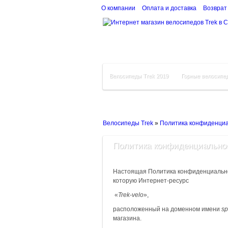
О компании
Оплата и доставка
Возврат
Велосипеды Trek 2019
Горные велосипе
Велосипеды Trek
»
Политика конфиденци
Политика конфиденциально
Настоящая Политика конфиденциально
которую Интернет-ресурс
«
Trek
-
velo
»,
расположенный на доменном имени
sp
магазина.