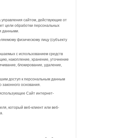
а управления сайтом, действующие от
яет цели обработки персональных
и данными.
еляемому физическому лицу (субъекту
ершаемых с использованием средств
цию, накопление, хранение, уточнение
ичивание, блокирование, удаление,
вшим доступ к персональным данным
о законного основания.
и использующее Сайт интернет-
ля, который веб-клиент или веб-
а.