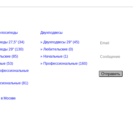
елосипеды
Двухподвесы
ОБРАТНАЯ СВЯ
педы 27,5"
(34)
» Двухподвесы 29"
(45)
педы 29"
(130)
» Любительские
(0)
льские
(85)
» Начальные
(1)
ьные
(53)
» Профессиональные
(160)
офессиональные
Отправить
ссиональные
(81)
в Москве