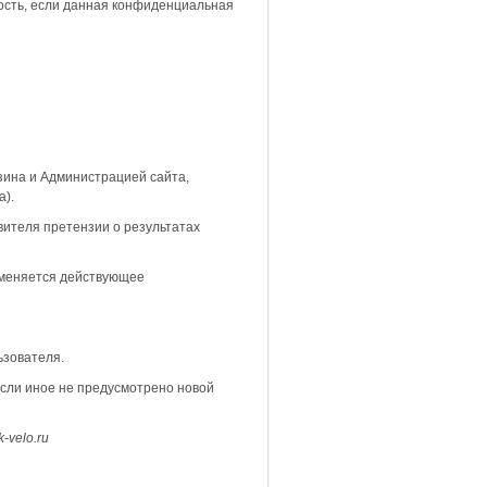
ость, если данная конфиденциальная
зина и Администрацией сайта,
а).
вителя претензии о результатах
именяется действующее
ьзователя.
если иное не предусмотрено новой
k
-
velo
.
ru