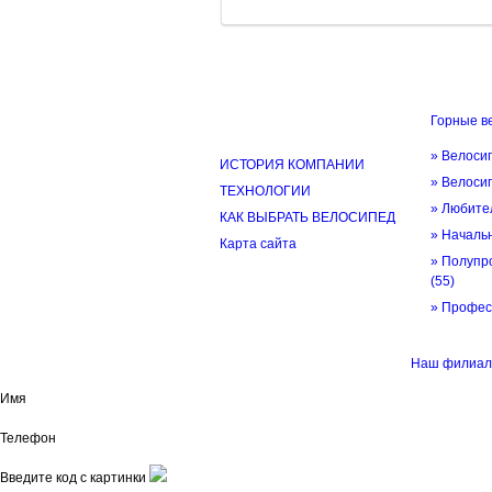
Горные в
ИНФОРМАЦИЯ
» Велоси
ИСТОРИЯ КОМПАНИИ
» Велоси
ТЕХНОЛОГИИ
» Любите
КАК ВЫБРАТЬ ВЕЛОСИПЕД
» Начал
Карта сайта
» Полупр
(55)
» Профе
© трек-вело.ру trek-velo.ru 2026
Наш филиал 
Имя
Телефон
Введите код с картинки