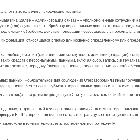
иальности используются следующие термины:
-магазина (далее – Администрация сайта) » – уполномоченные сотрудники н
зуют и (или) осуществляет обработку персональных данных, а также определ
 подлежащих обработке, действия (операции), совершаемые с персональным
я информация, относящаяся к прямо или косвенно определенному или опред
х» - любое действие (операция) или совокупность действий (операций), сов
таких средств с персональными данными, включая сбор, запись, систематиза
 использование, передачу (распространение, предоставление, доступ), обезл
льных данных» - обязательное для соблюдения Оператором или иным получи
пространения без согласия субъекта персональных данных или наличия иног
Пользователь)» – лицо, имеющее доступ к Сайту, посредством сети Интернет 
т данных, отправленный веб-сервером и хранимый на компьютере пользовате
рверу в HTTP-запросе при попытке открыть страницу соответствующего сайт
й адрес узла в компьютерной сети, построенной по протоколу IP.