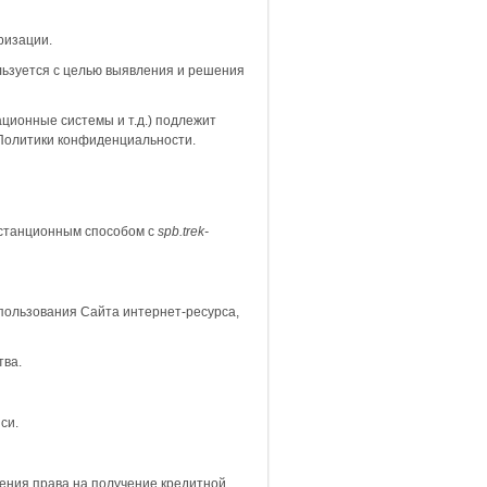
ризации.
ользуется с целью выявления и решения
ционные системы и т.д.) подлежит
 Политики конфиденциальности.
истанционным способом с
spb.trek
-
спользования Сайта интернет-ресурса,
тва.
си.
ления права на получение кредитной