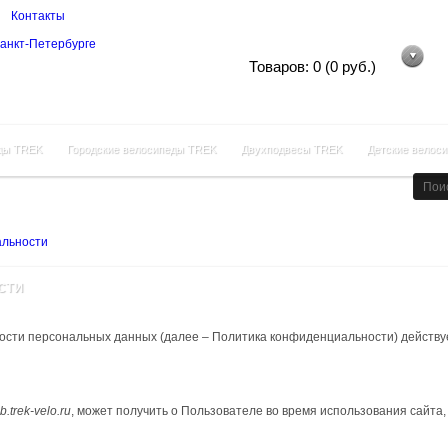
Контакты
Корзина покупок
Товаров: 0 (0 руб.)
ды TREK
Городские велосипеды TREK
Двухподвесы TREK
Детские велос
альности
сти
сти персональных данных (далее – Политика конфиденциальности) действу
b.trek
-
velo
.
ru
, может получить о Пользователе во время использования сайта,