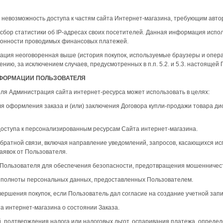
ь невозможность доступа к частям сайта Интернет-магазина, требующим авто
 сбор статистики об IP-адресах своих посетителей. Данная информация исп
аконности проводимых финансовых платежей.
ация неоговоренная выше (история покупок, используемые браузеры и опера
ию, за исключением случаев, предусмотренных в п.п. 5.2. и 5.3. настоящей
НФОРМАЦИИ ПОЛЬЗОВАТЕЛЯ
ля Администрация сайта интернет-ресурса может использовать в целях:
ля оформления заказа и (или) заключения Договора купли-продажи товара д
доступа к персонализированным ресурсам Сайта интернет-магазина.
обратной связи, включая направление уведомлений, запросов, касающихся и
заявок от Пользователя.
 Пользователя для обеспечения безопасности, предотвращения мошенничес
и полноты персональных данных, предоставленных Пользователем.
овершения покупок, если Пользователь дал согласие на создание учетной запи
а интернет-магазина о состоянии Заказа.
й, подтверждения налога или налоговых льгот, оспаривания платежа, опреде