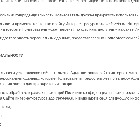
йта Интернет-магазина означает согласие с настоящей Политикой конфиден
и Политики конфиденциальности Пользователь должен прекратить использован
ьности применяется только к сайту Интернет-ресурса
spb.trek
-
velo
.
ru
. Интер
, на которые Пользователь может перейти по ссылкам, доступным на сайте И
ет достоверность персональных данных, предоставляемых Пользователем са
ЦИАЛЬНОСТИ
льности устанавливает обязательства Администрации сайта интернет-мага
рсональных данных, которые Пользователь предоставляет по запросу Адми
млении заказа для приобретения Товара.
ые к обработке в рамках настоящей Политики конфиденциальности, предос
а Сайте интернет-ресурса
spb.trek
-
velo
.
ru
и включают в себя следующую инф
ателя;
ля;
;