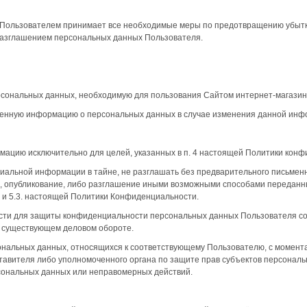
с Пользователем принимает все необходимые меры по предотвращению убыт
разглашением персональных данных Пользователя.
рсональных данных, необходимую для пользования Сайтом интернет-магазин
вленную информацию о персональных данных в случае изменения данной инф
рмацию исключительно для целей, указанных в п. 4 настоящей Политики кон
циальной информации в тайне, не разглашать без предварительного письмен
н, опубликование, либо разглашение иными возможными способами передан
2. и 5.3. настоящей Политики Конфиденциальности.
сти для защиты конфиденциальности персональных данных Пользователя сог
в существующем деловом обороте.
сональных данных, относящихся к соответствующему Пользователю, с момент
тавителя либо уполномоченного органа по защите прав субъектов персональ
сональных данных или неправомерных действий.