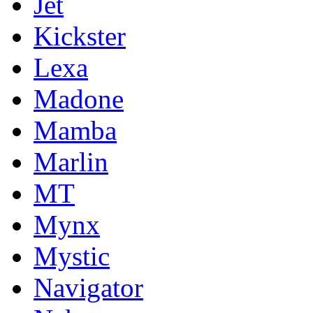
Jet
Kickster
Lexa
Madone
Mamba
Marlin
MT
Mynx
Mystic
Navigator