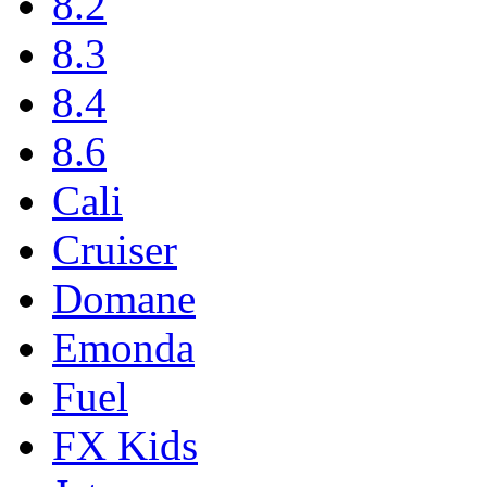
8.2
8.3
8.4
8.6
Cali
Cruiser
Domane
Emonda
Fuel
FX Kids