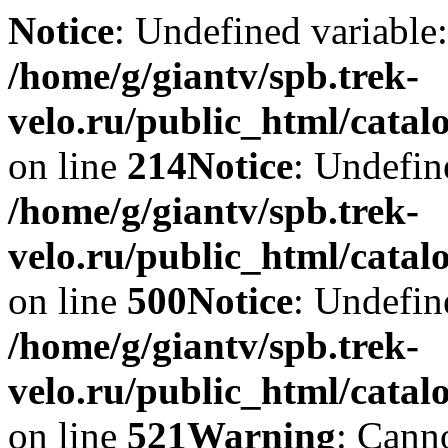
Notice
: Undefined variable:
/home/g/giantv/spb.trek-
velo.ru/public_html/catal
on line
214
Notice
: Undefin
/home/g/giantv/spb.trek-
velo.ru/public_html/catal
on line
500
Notice
: Undefin
/home/g/giantv/spb.trek-
velo.ru/public_html/catal
on line
521
Warning
: Cann