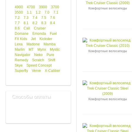
4900
4700
3900
3700
Комфортные велосипеды
3500
1.1
1.2
7.0
7.1
7.2
7.3
7.4
7.5
7.6
7.7
8.1
8.2
8.3
8.4
8.6
Cali
Cruiser
Domane
Emonda
Fuel
FX Kids
Jet
Kickster
Lexa
Madone
Mamba
Marlin
MT
Mynx
Mystic
Комфортные велосипеды
Navigator
Neko
Pure
Remedy
Scratch
Shift
Skye
Speed Concept
Superfly
Verve
X-Caliber
Способы оплаты
Комфортные велосипеды