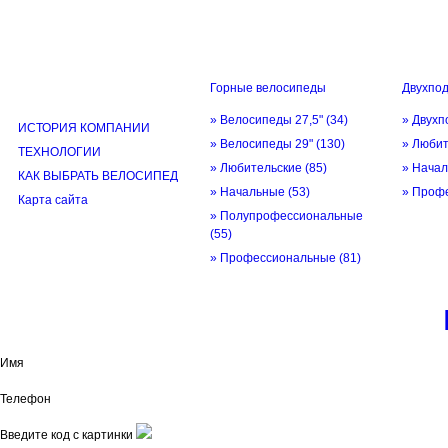
Горные велосипеды
Двухпо
ИНФОРМАЦИЯ
» Велосипеды 27,5"
(34)
» Двухп
ИСТОРИЯ КОМПАНИИ
» Велосипеды 29"
(130)
» Люби
ТЕХНОЛОГИИ
» Любительские
(85)
» Нача
КАК ВЫБРАТЬ ВЕЛОСИПЕД
» Начальные
(53)
» Проф
Карта сайта
» Полупрофессиональные
(55)
» Профессиональные
(81)
© трек-вело.ру trek-velo.ru 2026
Имя
Телефон
Введите код с картинки