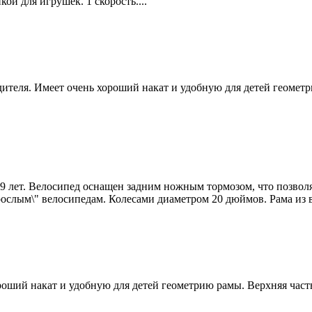
ой для игрушек. 1 скорость....
дителя. Имеет очень хороший накат и удобную для детей геоме
о 9 лет. Велосипед оснащен задним ножным тормозом, что позвол
ослым\" велосипедам. Колесами диаметром 20 дюймов. Рама из вы
ороший накат и удобную для детей геометрию рамы. Верхняя час