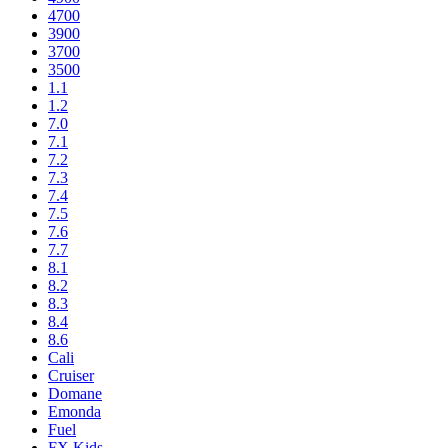
4700
3900
3700
3500
1.1
1.2
7.0
7.1
7.2
7.3
7.4
7.5
7.6
7.7
8.1
8.2
8.3
8.4
8.6
Cali
Cruiser
Domane
Emonda
Fuel
FX Kids