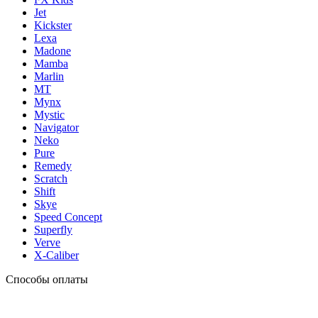
Jet
Kickster
Lexa
Madone
Mamba
Marlin
MT
Mynx
Mystic
Navigator
Neko
Pure
Remedy
Scratch
Shift
Skye
Speed Concept
Superfly
Verve
X-Caliber
Способы оплаты