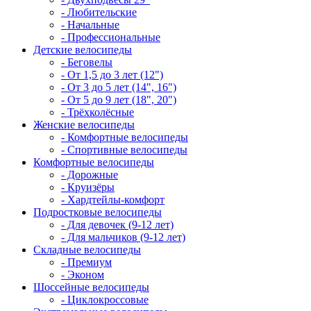
- Любительские
- Начальные
- Профессиональные
Детские велосипеды
- Беговелы
- От 1,5 до 3 лет (12")
- От 3 до 5 лет (14", 16")
- От 5 до 9 лет (18", 20")
- Трёхколёсные
Женские велосипеды
- Комфортные велосипеды
- Спортивные велосипеды
Комфортные велосипеды
- Дорожные
- Круизёры
- Хардтейлы-комфорт
Подростковые велосипеды
- Для девочек (9-12 лет)
- Для мальчиков (9-12 лет)
Складные велосипеды
- Премиум
- Эконом
Шоссейные велосипеды
- Циклокроссовые