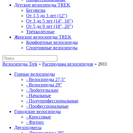
Детские велосипеды TREK
Беговелы
От 1,5 до 3 лет (12")
От 3 до 5 лет (14", 16")
От 5 до 9 лет (18", 20")
Трёхколёсные
Женские велосипеды TREK
Комфортные велосипеды
Спортивные велосипеды
Велосипеды Trek
»
Распродажа велосипедов
»
2011
Горные велосипеды
- Велосипеды 27,5"
- Велосипеды 29"
- Любительские
- Начальные
- Полупрофессиональные
- Профессиональные
Городские велосипеды
- Кроссовые
- Фитнес
Двухподвесы
- Двухподвесы 29"