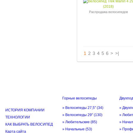
Распродажа велосипедов
1
2
3
4
5
6
>
>|
Горные велосипеды
Двухпо
ИНФОРМАЦИЯ
» Велосипеды 27,5"
(34)
» Двухп
ИСТОРИЯ КОМПАНИИ
» Велосипеды 29"
(130)
» Люби
ТЕХНОЛОГИИ
» Любительские
(85)
» Нача
КАК ВЫБРАТЬ ВЕЛОСИПЕД
» Начальные
(53)
» Проф
Карта сайта