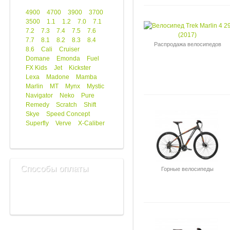
4900
4700
3900
3700
3500
1.1
1.2
7.0
7.1
7.2
7.3
7.4
7.5
7.6
7.7
8.1
8.2
8.3
8.4
Распродажа велосипедов
8.6
Cali
Cruiser
Domane
Emonda
Fuel
FX Kids
Jet
Kickster
Lexa
Madone
Mamba
Marlin
MT
Mynx
Mystic
Navigator
Neko
Pure
Remedy
Scratch
Shift
Skye
Speed Concept
Superfly
Verve
X-Caliber
Способы оплаты
Горные велосипеды