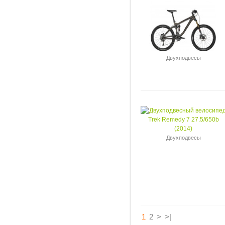
Двухподвесы
Двухподвесы
1
2
>
>|