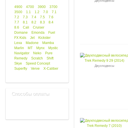
Двухподвесы
4900
4700
3900
3700
3500
1.1
1.2
7.0
7.1
7.2
7.3
7.4
7.5
7.6
7.7
8.1
8.2
8.3
8.4
8.6
Cali
Cruiser
Domane
Emonda
Fuel
FX Kids
Jet
Kickster
Lexa
Madone
Mamba
Marlin
MT
Mynx
Mystic
Navigator
Neko
Pure
Remedy
Scratch
Shift
Skye
Speed Concept
Двухподвесы
Superfly
Verve
X-Caliber
Способы оплаты