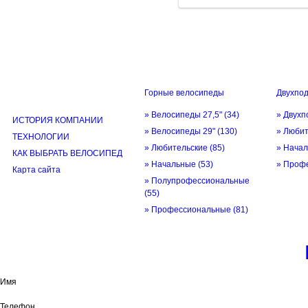
Горные велосипеды
Двухпо
ИНФОРМАЦИЯ
» Велосипеды 27,5"
(34)
» Двухп
ИСТОРИЯ КОМПАНИИ
» Велосипеды 29"
(130)
» Люби
ТЕХНОЛОГИИ
» Любительские
(85)
» Нача
КАК ВЫБРАТЬ ВЕЛОСИПЕД
» Начальные
(53)
» Проф
Карта сайта
» Полупрофессиональные
(55)
» Профессиональные
(81)
© трек-вело.ру trek-velo.ru 2026
Имя
Телефон