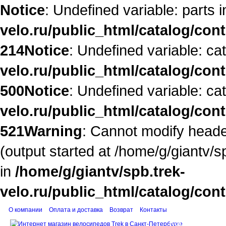
Notice
: Undefined variable: parts 
velo.ru/public_html/catalog/con
214
Notice
: Undefined variable: ca
velo.ru/public_html/catalog/con
500
Notice
: Undefined variable: ca
velo.ru/public_html/catalog/con
521
Warning
: Cannot modify heade
(output started at /home/g/giantv/s
in
/home/g/giantv/spb.trek-
velo.ru/public_html/catalog/con
О компании
Оплата и доставка
Возврат
Контакты
Корзина поку