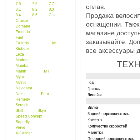
7.5
7.6
7.7
сплав.
8.1
8.2
8.3
Продажа велосип
8.4
8.6
Cali
Cruiser
оснащении. Такж
Domane
магазине доступн
Emonda
Fuel
заказывайте. До
FX Kids
Jet
Kickster
все аксессуары 
Lexa
Madone
ТЕХН
Mamba
Marlin
MT
Mynx
Mystic
Год
Navigator
Грипсы
Neko
Pure
Линейка
Remedy
Scratch
Вилка
Shift
Skye
Задний переключатель
Speed Concept
Кассета
Superfly
Количество скоростей
Verve
Манетки
X-Caliber
Передний переключатель