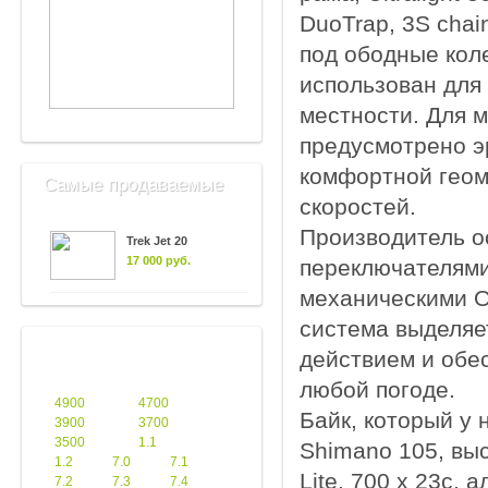
DuoTrap, 3S chai
под ободные кол
использован для 
местности. Для 
предусмотрено эр
комфортной геоме
Самые продаваемые
скоростей.
Производитель о
Trek Jet 20
17 000 руб.
переключателями
механическими О
система выделяе
действием и обе
любой погоде.
4900
4700
Байк, который у 
3900
3700
3500
1.1
Shimano 105, вы
1.2
7.0
7.1
Lite, 700 x 23c,
7.2
7.3
7.4