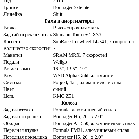
Год
2015
Грипсы
Bontrager Satellite
Линейка
Shift
Рама и амортизаторы
Вилка
Высокопрочная сталь
Задний переключатель
Shimano Tourney TX35
Кассета
SunRace freewheel 14-34T, 7 скоростей
Количество скоростей
7
Манетки
SRAM MRX, 7 скоростей
Педали
Wellgo
Размер рамы
16.5", 13.5", 19"
Рама
WSD Alpha Gold, алюминий
Система
Forged, 42T, алюминиевый сплав
Цвет
синий
Цепь
KMC Z51
Колеса
Задняя втулка
Formula, алюминиевый сплав
Задняя покрышка
Bontrager H5, 26" x 2.0"
Ободья
Bontrager AT-550, алюминиевый сплав
Передняя втулка
Formula FM21, алюминиевый сплав
Передняя покрышка
Bontrager H5, 26" x 2.0"