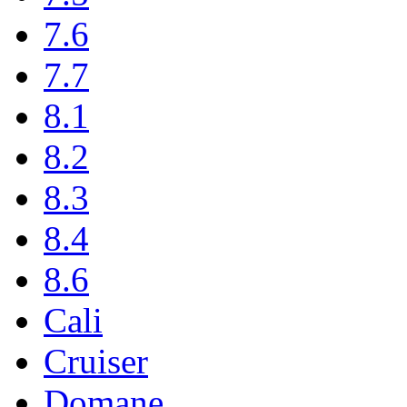
7.6
7.7
8.1
8.2
8.3
8.4
8.6
Cali
Cruiser
Domane