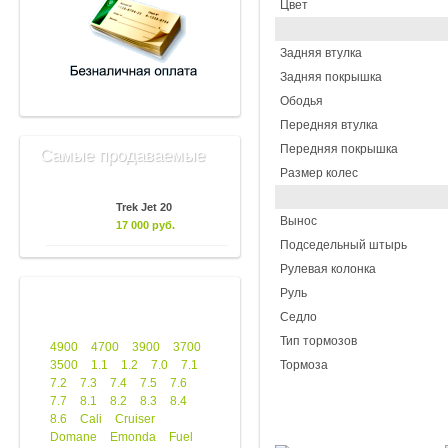
Цвет
Задняя втулка
Задняя покрышка
Ободья
Передняя втулка
Передняя покрышка
Самые продаваемые
Размер колес
Trek Jet 20
Вынос
17 000 руб.
Подседельный штырь
Рулевая колонка
Руль
Седло
Тип тормозов
4900
4700
3900
3700
3500
1.1
1.2
7.0
7.1
Тормоза
7.2
7.3
7.4
7.5
7.6
7.7
8.1
8.2
8.3
8.4
8.6
Cali
Cruiser
Domane
Emonda
Fuel