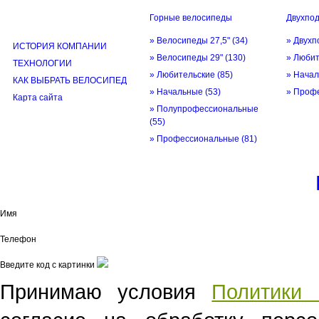
Горные велосипеды
Двухпо
ИНФОРМАЦИЯ
» Велосипеды 27,5"
(34)
» Двухп
ИСТОРИЯ КОМПАНИИ
» Велосипеды 29"
(130)
» Люби
ТЕХНОЛОГИИ
» Любительские
(85)
» Нача
КАК ВЫБРАТЬ ВЕЛОСИПЕД
» Начальные
(53)
» Проф
Карта сайта
» Полупрофессиональные
(55)
» Профессиональные
(81)
© трек-вело.ру trek-velo.ru 2026
Имя
Телефон
Введите код с картинки
Принимаю условия
Политики 