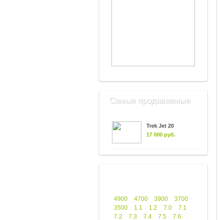
Самые продаваемые
Trek Jet 20
17 000 руб.
4900
4700
3900
3700
3500
1.1
1.2
7.0
7.1
7.2
7.3
7.4
7.5
7.6