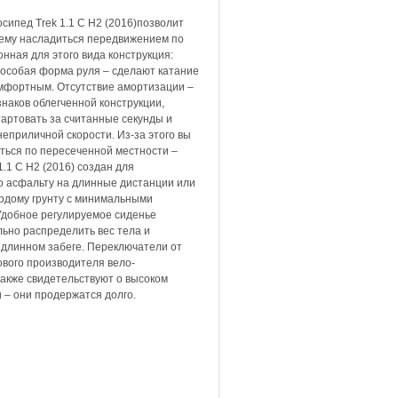
сипед Trek 1.1 C H2 (2016)позволит
ему насладиться передвижением по
онная для этого вида конструкция:
 особая форма руля – сделают катание
мфортным. Отсутствие амортизации –
знаков облегченной конструкции,
артовать за считанные секунды и
неприличной скорости. Из-за этого вы
ться по пересеченной местности –
1.1 C H2 (2016) создан для
 асфальту на длинные дистанции или
ердому грунту с минимальными
Удобное регулируемое сиденье
ьно распределить вес тела и
 длинном забеге. Переключатели от
ового производителя вело-
также свидетельствуют о высоком
 – они продержатся долго.