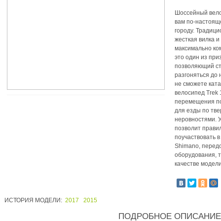
Шоссейный вело
вам по-настоящ
городу. Традици
жесткая вилка и
максимально ко
это один из при
позволяющий ст
разгоняться до 
не сможете ката
велосипед Trek 
перемещения по
для езды по тв
неровностями. 
позволит правил
поучаствовать в
Shimano, перед
оборудования, 
качестве модели
ИСТОРИЯ МОДЕЛИ:
2017
2015
ПОДРОБНОЕ ОПИСАНИЕ