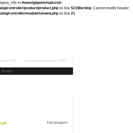
tegory_info in
/home/g/giantv/spb.trek-
alog/controller/product/product.php
on line
521
Warning
: Cannot modify header
atalog/controller/module/viewed.php
on line
21
+7(812)336-34-14
Время работы: с 09:00 до 21:00
Заказать обратный звонок
ипеды TREK
Женские велосипеды TREK
руб.
Распродано