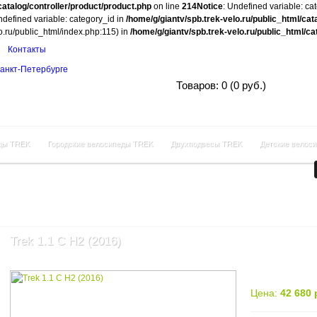
catalog/controller/product/product.php
on line
214
Notice
: Undefined variable: ca
ndefined variable: category_id in
/home/g/giantv/spb.trek-velo.ru/public_html/cat
lo.ru/public_html/index.php:115) in
/home/g/giantv/spb.trek-velo.ru/public_html/c
Контакты
Корзина покупок
Товаров: 0 (0 руб.)
ды TREK
Городские велосипеды TREK
Двухподвесы TREK
Детские велос
Trek 1.1 C H2 (2016)
Цена:
42 680 