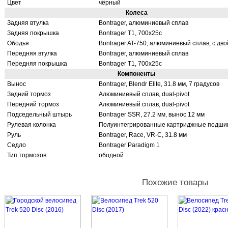
Цвет
чёрный
Колеса
Задняя втулка
Bontrager, алюминиевый сплав
Задняя покрышка
Bontrager T1, 700x25c
Ободья
Bontrager AT-750, алюминиевый сплав, с дв
Передняя втулка
Bontrager, алюминиевый сплав
Передняя покрышка
Bontrager T1, 700x25c
Компоненты
Вынос
Bontrager, Blendr Elite, 31.8 мм, 7 градусов
Задний тормоз
Алюминиевый сплав, dual-pivot
Передний тормоз
Алюминиевый сплав, dual-pivot
Подседельный штырь
Bontrager SSR, 27.2 мм, вынос 12 мм
Рулевая колонка
Полуинтегрированные картриджные подшипн
Руль
Bontrager, Race, VR-C, 31.8 мм
Седло
Bontrager Paradigm 1
Тип тормозов
ободной
Похожие товары