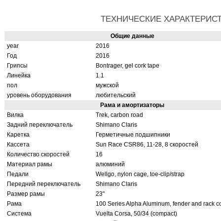
ТЕХНИЧЕСКИЕ ХАРАКТЕРИС
Общие данные
year
2016
Год
2016
Грипсы
Bontrager, gel cork tape
Линейка
1.1
пол
мужской
уровень оборудования
любительский
Рама и амортизаторы
Вилка
Trek, carbon road
Задний переключатель
Shimano Claris
Каретка
Герметичные подшипники
Кассета
Sun Race CSR86, 11-28, 8 скоростей
Количество скоростей
16
Материал рамы
алюминий
Педали
Wellgo, nylon cage, toe-clip/strap
Передний переключатель
Shimano Claris
Размер рамы
23"
Рама
100 Series Alpha Aluminum, fender and rack c
Система
Vuelta Corsa, 50/34 (compact)