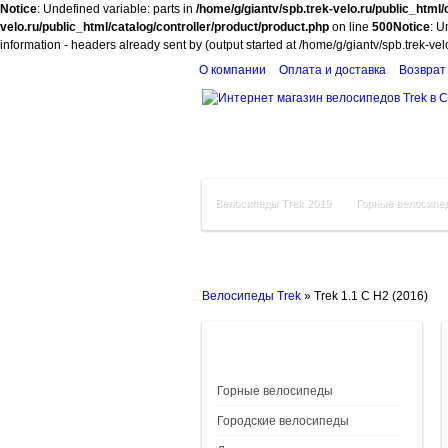
Notice
: Undefined variable: parts in
/home/g/giantv/spb.trek-velo.ru/public_html/
velo.ru/public_html/catalog/controller/product/product.php
on line
500
Notice
: U
information - headers already sent by (output started at /home/g/giantv/spb.trek-ve
О компании
Оплата и доставка
Возврат
Велосипеды Trek 2019
Горные велосипе
Велосипеды Trek
»
Trek 1.1 C H2 (2016)
Горные велосипеды
Городские велосипеды