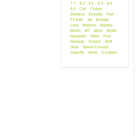
7.7
8.1
8.2
8.3
8.4
8.6
Cali
Cruiser
Domane
Emonda
Fuel
FX Kids
Jet
Kickster
Lexa
Madone
Mamba
Marlin
MT
Mynx
Mystic
Navigator
Neko
Pure
Remedy
Scratch
Shift
Skye
Speed Concept
Superfly
Verve
X-Caliber