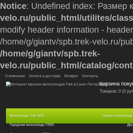
Notice
: Undefined index: Размер 
velo.ru/public_html/utilites/cla
modify header information - headers
/home/g/giantv/spb.trek-velo.ru/pub
/home/g/giantv/spb.trek-
velo.ru/public_html/catalog/con
О компании
Оплата и доставка
Возврат
Контакты
Корзина поку
Товаров: 0 (0 ру
Велосипеды Trek 2019
Горные велосипеды
Городские велосипеды TREK
Дву