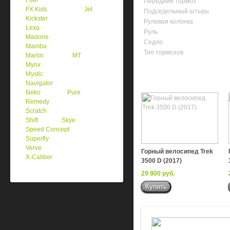
Fuel
Передний тормоз
FX Kids
Jet
Подседельный штырь
Kickster
Рулевая колонка
Lexa
Руль
Madone
Седло
Mamba
Тип тормозов
Marlin
MT
Mynx
Mystic
Navigator
Neko
Pure
Remedy
Scratch
Shift
Skye
Speed Concept
Superfly
Verve
Горный велосипед Trek
X-Caliber
3500 D (2017)
29 900 руб.