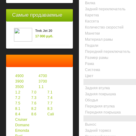
Вилка
Задний переключатель
Самые продаваемые
Каретка
Кассета
Количество скоростей
Trek Jet 20
Манетки
17 000 руб.
Материал рамы
Педали
Передний переключатель
Размер рамы
Рама
Система
4900
4700
Цвет
3900
3700
3500
1.1
Задняя втулка
1.2
7.0
7.1
Задняя покрышка
7.2
7.3
7.4
Ободья
7.5
7.6
7.7
Передняя втулка
8.1
8.2
8.3
Передняя покрышка
8.4
8.6
Cali
Cruiser
Вынос
Domane
Emonda
Задний тормоз