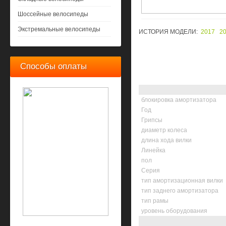
Шоссейные велосипеды
Экстремальные велосипеды
ИСТОРИЯ МОДЕЛИ:
2017
2
Способы оплаты
блокировка амортизатора
Год
Грипсы
диаметр колеса
длина хода вилки
Линейка
пол
Серия
тип амортизационная вилки
тип заднего амортизатора
тип рамы
уровень оборудования