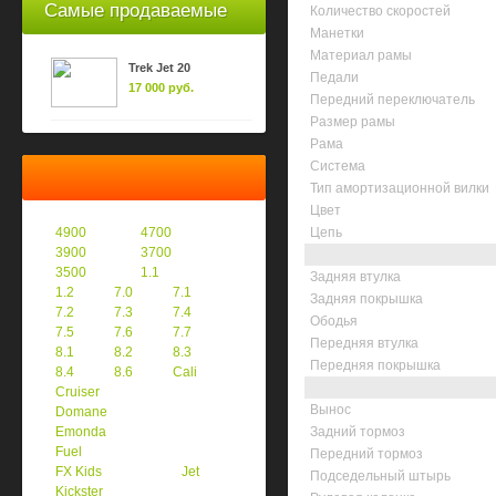
Самые продаваемые
Количество скоростей
Манетки
Материал рамы
Trek Jet 20
Педали
17 000 руб.
Передний переключатель
Размер рамы
Рама
Система
Тип амортизационной вилки
Цвет
4900
4700
Цепь
3900
3700
3500
1.1
Задняя втулка
1.2
7.0
7.1
Задняя покрышка
7.2
7.3
7.4
Ободья
7.5
7.6
7.7
Передняя втулка
8.1
8.2
8.3
Передняя покрышка
8.4
8.6
Cali
Cruiser
Вынос
Domane
Emonda
Задний тормоз
Fuel
Передний тормоз
FX Kids
Jet
Подседельный штырь
Kickster