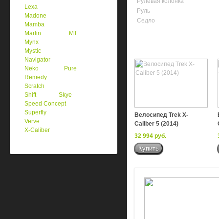
Рулевая колонка
Lexa
Руль
Madone
Седло
Mamba
Marlin
MT
Mynx
Mystic
Navigator
Neko
Pure
Remedy
Scratch
Shift
Skye
Speed Concept
Superfly
Велосипед Trek X-
Verve
Caliber 5 (2014)
X-Caliber
32 994 руб.