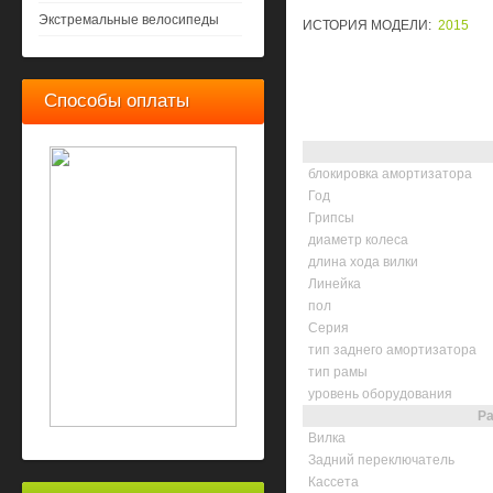
Экстремальные велосипеды
ИСТОРИЯ МОДЕЛИ:
2015
Способы оплаты
блокировка амортизатора
Год
Грипсы
диаметр колеса
длина хода вилки
Линейка
пол
Серия
тип заднего амортизатора
тип рамы
уровень оборудования
Ра
Вилка
Задний переключатель
Кассета