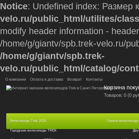
Notice
: Undefined index: Размер 
velo.ru/public_html/utilites/cla
modify header information - headers
/home/g/giantv/spb.trek-velo.ru/pub
/home/g/giantv/spb.trek-
velo.ru/public_html/catalog/con
О компании
Оплата и доставка
Возврат
Контакты
Корзина поку
Товаров: 0 (0 ру
Велосипеды Trek 2019
Горные велосипеды
Городские велосипеды TREK
Дву