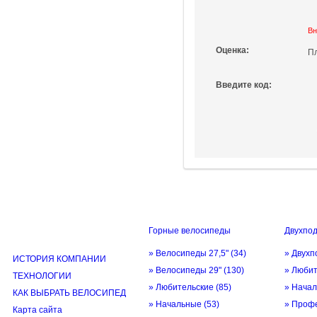
Вн
Оценка:
П
Введите код:
Горные велосипеды
Двухпо
ИНФОРМАЦИЯ
» Велосипеды 27,5"
(34)
» Двухп
ИСТОРИЯ КОМПАНИИ
» Велосипеды 29"
(130)
» Люби
ТЕХНОЛОГИИ
» Любительские
(85)
» Нача
КАК ВЫБРАТЬ ВЕЛОСИПЕД
» Начальные
(53)
» Проф
Карта сайта