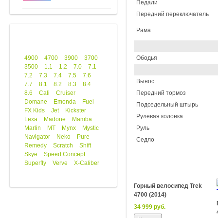
Педали
Передний переключатель
Рама
4900
4700
3900
3700
Ободья
3500
1.1
1.2
7.0
7.1
7.2
7.3
7.4
7.5
7.6
Вынос
7.7
8.1
8.2
8.3
8.4
8.6
Cali
Cruiser
Передний тормоз
Domane
Emonda
Fuel
Подседельный штырь
FX Kids
Jet
Kickster
Рулевая колонка
Lexa
Madone
Mamba
Marlin
MT
Mynx
Mystic
Руль
Navigator
Neko
Pure
Седло
Remedy
Scratch
Shift
Skye
Speed Concept
Superfly
Verve
X-Caliber
Горный велосипед Trek
4700 (2014)
34 999 руб.