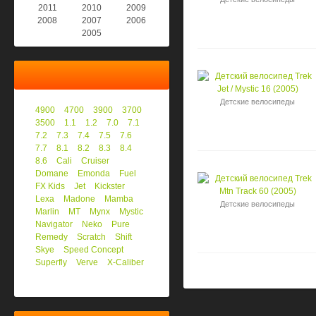
2011
2010
2009
2008
2007
2006
2005
Детские велосипеды
4900
4700
3900
3700
3500
1.1
1.2
7.0
7.1
7.2
7.3
7.4
7.5
7.6
7.7
8.1
8.2
8.3
8.4
8.6
Cali
Cruiser
Domane
Emonda
Fuel
FX Kids
Jet
Kickster
Lexa
Madone
Mamba
Детские велосипеды
Marlin
MT
Mynx
Mystic
Navigator
Neko
Pure
Remedy
Scratch
Shift
Skye
Speed Concept
Superfly
Verve
X-Caliber