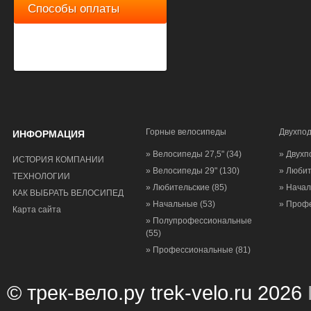
Способы оплаты
Горные велосипеды
Двухпо
ИНФОРМАЦИЯ
» Велосипеды 27,5"
(34)
» Двухп
ИСТОРИЯ КОМПАНИИ
» Велосипеды 29"
(130)
» Люби
ТЕХНОЛОГИИ
» Любительские
(85)
» Нача
КАК ВЫБРАТЬ ВЕЛОСИПЕД
» Начальные
(53)
» Проф
Карта сайта
» Полупрофессиональные
(55)
» Профессиональные
(81)
© трек-вело.ру trek-velo.ru 2026