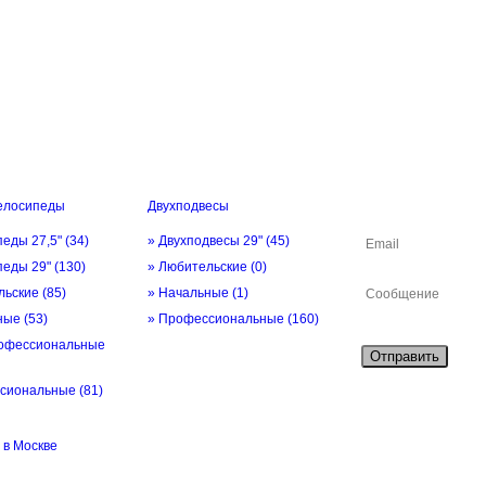
елосипеды
Двухподвесы
ОБРАТНАЯ СВЯ
педы 27,5"
(34)
» Двухподвесы 29"
(45)
педы 29"
(130)
» Любительские
(0)
льские
(85)
» Начальные
(1)
ьные
(53)
» Профессиональные
(160)
офессиональные
Отправить
ссиональные
(81)
в Москве