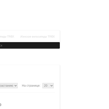
+7(812)336-34-14
Время работы: с 09:00 до 21:00
Заказать обратный звонок
ипеды TREK
Женские велосипеды TREK
На странице:
)