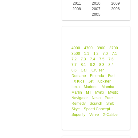
2011
2010
2009
2008
2007
2006
2005
4900
4700
3900
3700
3500
1.1
1.2
7.0
7.1
7.2
7.3
7.4
7.5
7.6
7.7
8.1
8.2
8.3
8.4
8.6
Cali
Cruiser
Domane
Emonda
Fuel
FX Kids
Jet
Kickster
Lexa
Madone
Mamba
Marlin
MT
Mynx
Mystic
Navigator
Neko
Pure
Remedy
Scratch
Shift
Skye
Speed Concept
Superfly
Verve
X-Caliber