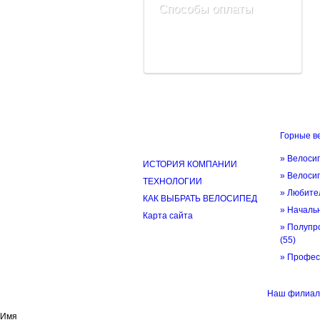
Способы оплаты
Горные в
ИНФОРМАЦИЯ
» Велоси
ИСТОРИЯ КОМПАНИИ
» Велоси
ТЕХНОЛОГИИ
» Любите
КАК ВЫБРАТЬ ВЕЛОСИПЕД
» Начал
Карта сайта
» Полупр
(55)
» Профе
© трек-вело.ру trek-velo.ru 2026
Наш филиал 
Имя