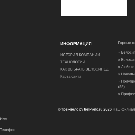
Горные в
ИНФОРМАЦИЯ
» Велоси
ИСТОРИЯ КОМПАНИИ
» Велоси
ТЕХНОЛОГИИ
» Любите
КАК ВЫБРАТЬ ВЕЛОСИПЕД
» Начал
Карта сайта
» Полупр
(55)
» Профе
© трек-вело.ру trek-velo.ru 2026
Наш филиал 
Имя
Телефон