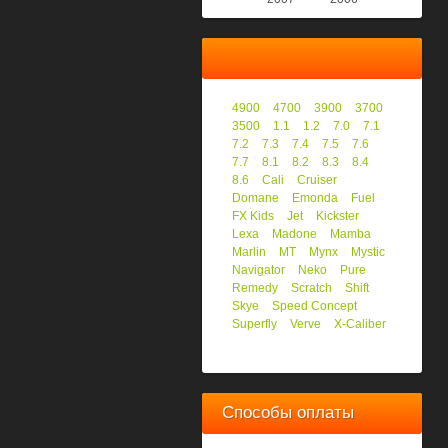
4900
4700
3900
3700
3500
1.1
1.2
7.0
7.1
7.2
7.3
7.4
7.5
7.6
7.7
8.1
8.2
8.3
8.4
8.6
Cali
Cruiser
Domane
Emonda
Fuel
FX Kids
Jet
Kickster
Lexa
Madone
Mamba
Marlin
MT
Mynx
Mystic
Navigator
Neko
Pure
Remedy
Scratch
Shift
Skye
Speed Concept
Superfly
Verve
X-Caliber
Способы оплаты