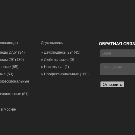
елосипеды
Двухподвесы
ОБРАТНАЯ СВЯ
педы 27,5"
(34)
» Двухподвесы 29"
(45)
педы 29"
(130)
» Любительские
(0)
льские
(85)
» Начальные
(1)
ьные
(53)
» Профессиональные
(160)
офессиональные
Отправить
ссиональные
(81)
в Москве