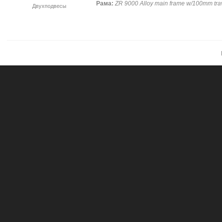
Рама:
ZR 9000 Alloy main frame w/100mm tra
Двухподвесы