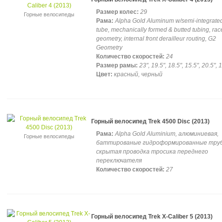
Размер колес:
29
Горные велосипеды
Рама:
Alpha Gold Aluminum w/semi-integrate
tube, mechanically formed & butted tubing, rac
geometry, internal front derailleur routing, G2
Geometry
Количество скоростей:
24
Размер рамы:
23", 19.5", 18.5", 15.5", 20.5", 
Цвет:
красный, черный
Горный велосипед Trek 4500 Disc (2013)
Рама:
Alpha Gold Aluminium, алюминиевая,
Горные велосипеды
баттированые гидроформированные тру
скрытая проводка тросика переднего
переключателя
Количество скоростей:
27
Горный велосипед Trek X-Caliber 5 (2013)