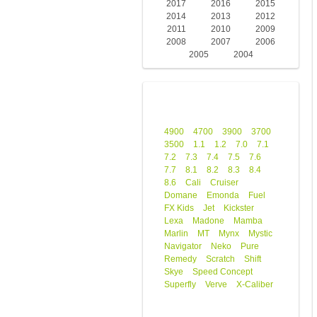
2017
2016
2015
2014
2013
2012
2011
2010
2009
2008
2007
2006
2005
2004
4900
4700
3900
3700
3500
1.1
1.2
7.0
7.1
7.2
7.3
7.4
7.5
7.6
7.7
8.1
8.2
8.3
8.4
8.6
Cali
Cruiser
Domane
Emonda
Fuel
FX Kids
Jet
Kickster
Lexa
Madone
Mamba
Marlin
MT
Mynx
Mystic
Navigator
Neko
Pure
Remedy
Scratch
Shift
Skye
Speed Concept
Superfly
Verve
X-Caliber