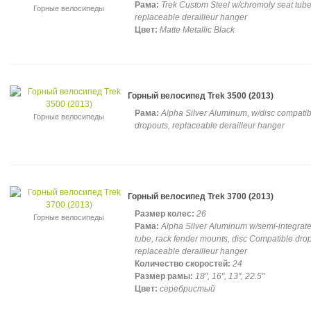
Рама:
Trek Custom Steel w/chromoly seat tube
Горные велосипеды
replaceable derailleur hanger
Цвет:
Matte Metallic Black
Горный велосипед Trek 3500 (2013)
Рама:
Alpha Silver Aluminum, w/disc compatib
Горные велосипеды
dropouts, replaceable derailleur hanger
Горный велосипед Trek 3700 (2013)
Размер колес:
26
Горные велосипеды
Рама:
Alpha Silver Aluminum w/semi-integrat
tube, rack fender mounts, disc Compatible dro
replaceable derailleur hanger
Количество скоростей:
24
Размер рамы:
18", 16", 13", 22.5"
Цвет:
серебристый