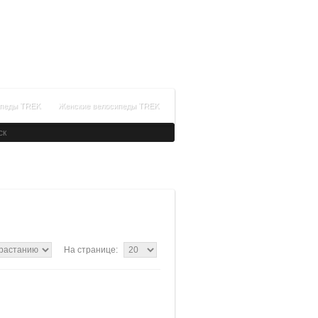
+7(812)336-34-14
Время работы: с 09:00 до 21:00
Заказать обратный звонок
ипеды TREK
Женские велосипеды TREK
На странице: