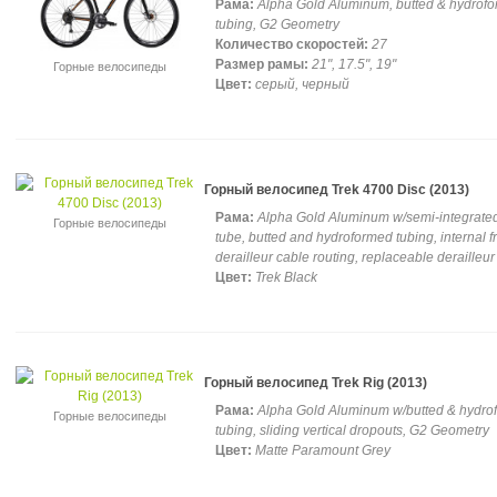
Рама:
Alpha Gold Aluminum, butted & hydrof
tubing, G2 Geometry
Количество скоростей:
27
Размер рамы:
21", 17.5", 19"
Горные велосипеды
Цвет:
серый, черный
Горный велосипед Trek 4700 Disc (2013)
Рама:
Alpha Gold Aluminum w/semi-integrate
Горные велосипеды
tube, butted and hydroformed tubing, internal f
derailleur cable routing, replaceable derailleu
Цвет:
Trek Black
Горный велосипед Trek Rig (2013)
Рама:
Alpha Gold Aluminum w/butted & hydro
Горные велосипеды
tubing, sliding vertical dropouts, G2 Geometry
Цвет:
Matte Paramount Grey