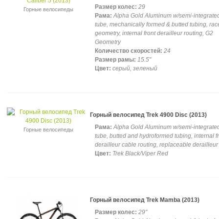
Размер колес:
29
Горные велосипеды
Рама:
Alpha Gold Aluminum w/semi-integrate
tube, mechanically formed & butted tubing, rac
geometry, internal front derailleur routing, G2
Geometry
Количество скоростей:
24
Размер рамы:
15.5"
Цвет:
серый, зеленый
Горный велосипед Trek 4900 Disc (2013)
Рама:
Alpha Gold Aluminum w/semi-integrate
Горные велосипеды
tube, butted and hydroformed tubing, internal f
derailleur cable routing, replaceable derailleu
Цвет:
Trek Black/Viper Red
Горный велосипед Trek Mamba (2013)
Размер колес:
29"