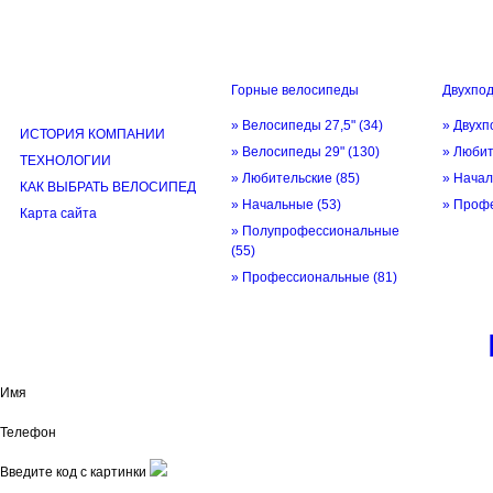
Горные велосипеды
Двухпо
ИНФОРМАЦИЯ
» Велосипеды 27,5"
(34)
» Двухп
ИСТОРИЯ КОМПАНИИ
» Велосипеды 29"
(130)
» Люби
ТЕХНОЛОГИИ
» Любительские
(85)
» Нача
КАК ВЫБРАТЬ ВЕЛОСИПЕД
» Начальные
(53)
» Проф
Карта сайта
» Полупрофессиональные
(55)
» Профессиональные
(81)
© трек-вело.ру trek-velo.ru 2026
Имя
Телефон
Введите код с картинки