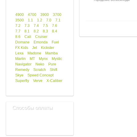
4900
4700
3900
3700
3500
1.1
1.2
7.0
7.1
7.2
7.3
7.4
7.5
7.6
7.7
8.1
8.2
8.3
8.4
8.6
Cali
Cruiser
Domane
Emonda
Fuel
FX Kids
Jet
Kickster
Lexa
Madone
Mamba
Marlin
MT
Mynx
Mystic
Navigator
Neko
Pure
Remedy
Scratch
Shift
Skye
Speed Concept
Superfly
Verve
X-Caliber
Способы оплаты