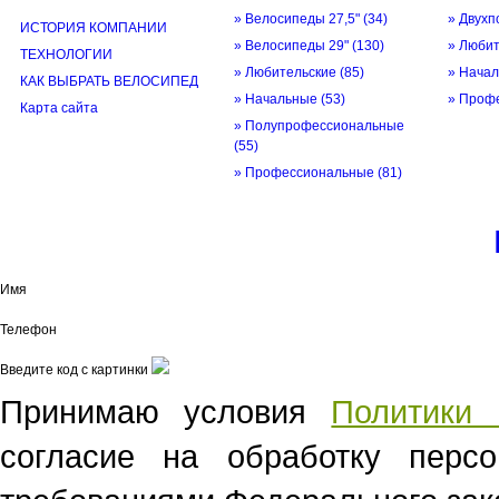
» Велосипеды 27,5"
(34)
» Двухп
ИСТОРИЯ КОМПАНИИ
» Велосипеды 29"
(130)
» Люби
ТЕХНОЛОГИИ
» Любительские
(85)
» Нача
КАК ВЫБРАТЬ ВЕЛОСИПЕД
» Начальные
(53)
» Проф
Карта сайта
» Полупрофессиональные
(55)
» Профессиональные
(81)
© трек-вело.ру trek-velo.ru 2026
Имя
Телефон
Введите код с картинки
Принимаю условия
Политики 
согласие на обработку перс