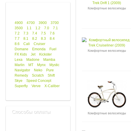
Комфортные велосипеды
4900
4700
3900
3700
3500
1.1
1.2
7.0
7.1
7.2
7.3
7.4
7.5
7.6
7.7
8.1
8.2
8.3
8.4
8.6
Cali
Cruiser
Domane
Emonda
Fuel
Комфортные велосипеды
FX Kids
Jet
Kickster
Lexa
Madone
Mamba
Marlin
MT
Mynx
Mystic
Navigator
Neko
Pure
Remedy
Scratch
Shift
Skye
Speed Concept
Superfly
Verve
X-Caliber
Способы оплаты
Комфортные велосипеды