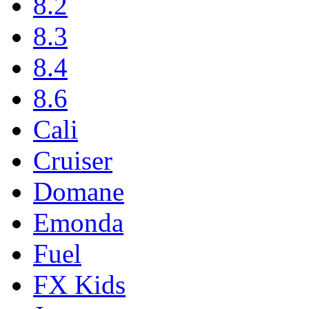
8.2
8.3
8.4
8.6
Cali
Cruiser
Domane
Emonda
Fuel
FX Kids