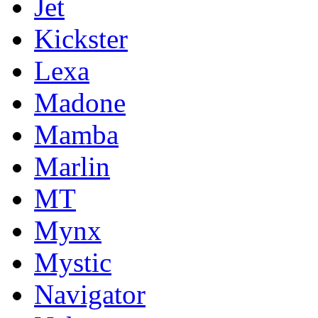
Jet
Kickster
Lexa
Madone
Mamba
Marlin
MT
Mynx
Mystic
Navigator