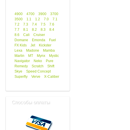
4900
4700
3900
3700
3500
1.1
1.2
7.0
7.1
7.2
7.3
7.4
7.5
7.6
7.7
8.1
8.2
8.3
8.4
8.6
Cali
Cruiser
Domane
Emonda
Fuel
FX Kids
Jet
Kickster
Lexa
Madone
Mamba
Marlin
MT
Mynx
Mystic
Navigator
Neko
Pure
Remedy
Scratch
Shift
Skye
Speed Concept
Superfly
Verve
X-Caliber
Способы оплаты