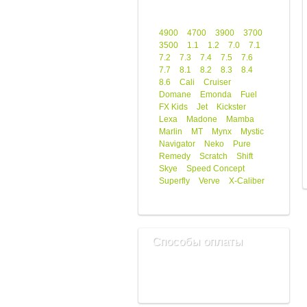
4900
4700
3900
3700
3500
1.1
1.2
7.0
7.1
7.2
7.3
7.4
7.5
7.6
7.7
8.1
8.2
8.3
8.4
8.6
Cali
Cruiser
Domane
Emonda
Fuel
FX Kids
Jet
Kickster
Lexa
Madone
Mamba
Marlin
MT
Mynx
Mystic
Navigator
Neko
Pure
Remedy
Scratch
Shift
Skye
Speed Concept
Superfly
Verve
X-Caliber
Способы оплаты