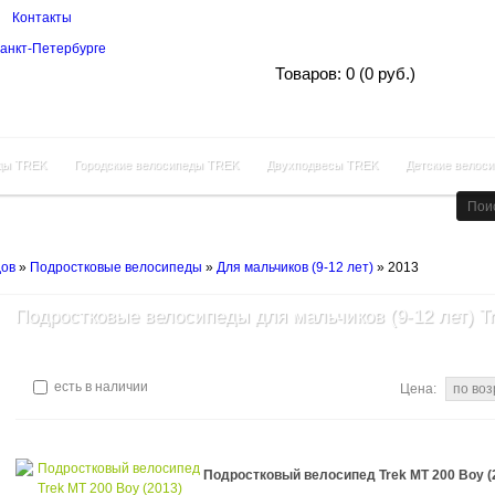
Контакты
Корзина покупок
Товаров: 0 (0 руб.)
ды TREK
Городские велосипеды TREK
Двухподвесы TREK
Детские велос
дов
»
Подростковые велосипеды
»
Для мальчиков (9-12 лет)
»
2013
Подростковые велосипеды для мальчиков (9-12 лет) T
есть в наличии
Цена:
Подростковый велосипед Trek MT 200 Boy (