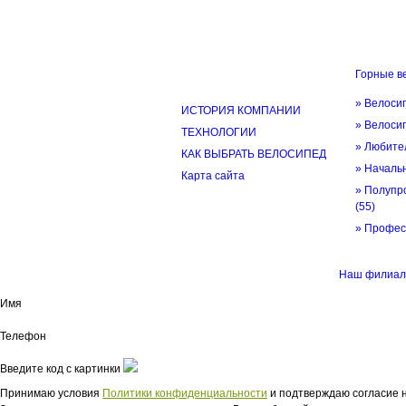
Горные в
ИНФОРМАЦИЯ
» Велоси
ИСТОРИЯ КОМПАНИИ
» Велоси
ТЕХНОЛОГИИ
» Любите
КАК ВЫБРАТЬ ВЕЛОСИПЕД
» Начал
Карта сайта
» Полупр
(55)
» Профе
© трек-вело.ру trek-velo.ru 2026
Наш филиал 
Имя
Телефон
Введите код с картинки
Принимаю условия
Политики конфиденциальности
и подтверждаю согласие н