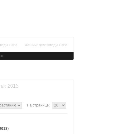
+7(812)336-34-14
Время работы: с 09:00 до 21:00
Заказать обратный звонок
ипеды TREK
Женские велосипеды TREK
rek 2013
На странице:
2013)