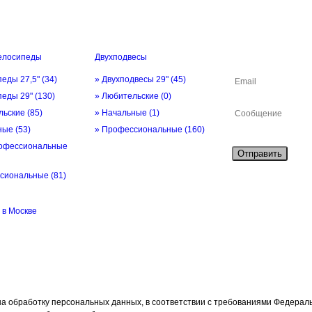
елосипеды
Двухподвесы
ОБРАТНАЯ СВЯ
педы 27,5"
(34)
» Двухподвесы 29"
(45)
педы 29"
(130)
» Любительские
(0)
льские
(85)
» Начальные
(1)
ьные
(53)
» Профессиональные
(160)
офессиональные
Отправить
ссиональные
(81)
в Москве
а обработку персональных данных, в соответствии с требованиями Федерально