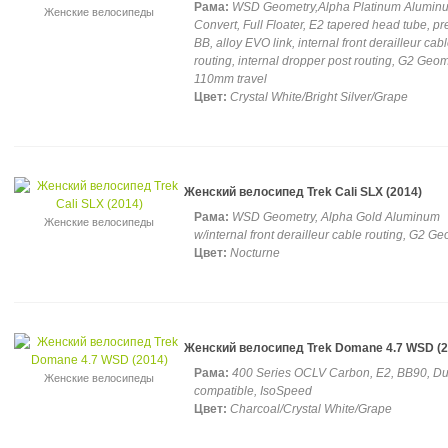
Рама:
WSD Geometry,Alpha Platinum Alumin
Женские велосипеды
Convert, Full Floater, E2 tapered head tube, pre
BB, alloy EVO link, internal front derailleur cab
routing, internal dropper post routing, G2 Geom
110mm travel
Цвет:
Crystal White/Bright Silver/Grape
Женский велосипед Trek Cali SLX (2014)
Рама:
WSD Geometry, Alpha Gold Aluminum
Женские велосипеды
w/internal front derailleur cable routing, G2 G
Цвет:
Nocturne
Женский велосипед Trek Domane 4.7 WSD (2
Рама:
400 Series OCLV Carbon, E2, BB90, D
Женские велосипеды
compatible, IsoSpeed
Цвет:
Charcoal/Crystal White/Grape