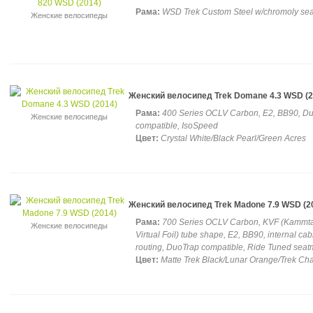
Рама:
WSD Trek Custom Steel w/chromoly sea
Женские велосипеды
Женский велосипед Trek Domane 4.3 WSD (2
Рама:
400 Series OCLV Carbon, E2, BB90, D
Женские велосипеды
compatible, IsoSpeed
Цвет:
Crystal White/Black Pearl/Green Acres
Женский велосипед Trek Madone 7.9 WSD (2
Рама:
700 Series OCLV Carbon, KVF (Kammta
Женские велосипеды
Virtual Foil) tube shape, E2, BB90, internal cab
routing, DuoTrap compatible, Ride Tuned seat
Цвет:
Matte Trek Black/Lunar Orange/Trek Ch