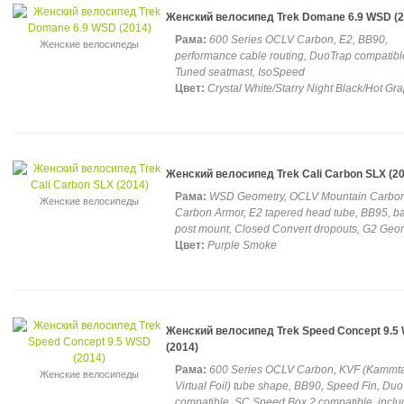
Женский велосипед Trek Domane 6.9 WSD (2
Рама:
600 Series OCLV Carbon, E2, BB90,
Женские велосипеды
performance cable routing, DuoTrap compatibl
Tuned seatmast, IsoSpeed
Цвет:
Crystal White/Starry Night Black/Hot Gr
Женский велосипед Trek Cali Carbon SLX (2
Рама:
WSD Geometry, OCLV Mountain Carbon
Женские велосипеды
Carbon Armor, E2 tapered head tube, BB95, b
post mount, Closed Convert dropouts, G2 Geo
Цвет:
Purple Smoke
Женский велосипед Trek Speed Concept 9.5
(2014)
Рама:
600 Series OCLV Carbon, KVF (Kammta
Женские велосипеды
Virtual Foil) tube shape, BB90, Speed Fin, Du
compatible, SC Speed Box 2 compatible, incl