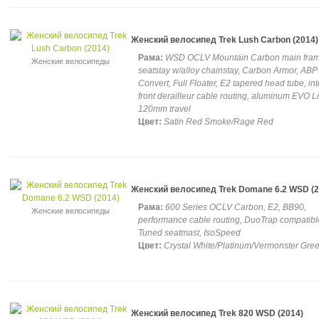
Женский велосипед Trek Lush Carbon (2014)
Рама:
WSD OCLV Mountain Carbon main fra
Женские велосипеды
seatstay w/alloy chainstay, Carbon Armor, ABP
Convert, Full Floater, E2 tapered head tube, int
front derailleur cable routing, aluminum EVO Li
120mm travel
Цвет:
Satin Red Smoke/Rage Red
Женский велосипед Trek Domane 6.2 WSD (2
Рама:
600 Series OCLV Carbon, E2, BB90,
Женские велосипеды
performance cable routing, DuoTrap compatibl
Tuned seatmast, IsoSpeed
Цвет:
Crystal White/Platinum/Vermonster Gre
Женский велосипед Trek 820 WSD (2014)