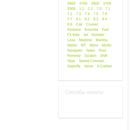
4900
4700
3900
3700
3500
1.1
1.2
7.0
7.1
7.2
7.3
7.4
7.5
7.6
7.7
8.1
8.2
8.3
8.4
8.6
Cali
Cruiser
Domane
Emonda
Fuel
FX Kids
Jet
Kickster
Lexa
Madone
Mamba
Marlin
MT
Mynx
Mystic
Navigator
Neko
Pure
Remedy
Scratch
Shift
Skye
Speed Concept
Superfly
Verve
X-Caliber
Способы оплаты