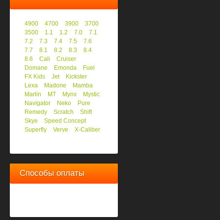
4900
4700
3900
3700
3500
1.1
1.2
7.0
7.1
7.2
7.3
7.4
7.5
7.6
7.7
8.1
8.2
8.3
8.4
8.6
Cali
Cruiser
Domane
Emonda
Fuel
FX Kids
Jet
Kickster
Lexa
Madone
Mamba
Marlin
MT
Mynx
Mystic
Navigator
Neko
Pure
Remedy
Scratch
Shift
Skye
Speed Concept
Superfly
Verve
X-Caliber
Способы оплаты