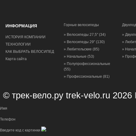
Горные велосипеды
Двухпо
ИНФОРМАЦИЯ
» Велосипеды 27,5"
(34)
» Двухп
ИСТОРИЯ КОМПАНИИ
» Велосипеды 29"
(130)
» Люби
ТЕХНОЛОГИИ
» Любительские
(85)
» Нача
КАК ВЫБРАТЬ ВЕЛОСИПЕД
» Начальные
(53)
» Проф
Карта сайта
» Полупрофессиональные
(55)
» Профессиональные
(81)
© трек-вело.ру trek-velo.ru 2026
Имя
Телефон
Введите код с картинки