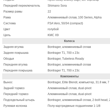
Передний переключатель
Shimano Sora
Размер рамы
22
Рама
Алюминиевый сплав, 100 Series, Alpha
Система
FSA Vero, 50/34 (compact)
Цвет
голубой
Цепь
KMC X9
Колеса
Задняя втулка
Bontrager, алюминиевый сплав
Задняя покрышка
Bontrager T1, 700 x 23c
Ободья
Bontrager, Tubeless Ready
Передняя втулка
Bontrager, алюминиевый сплав
Передняя покрышка
Bontrager T1, 700 x 23c
Компоненты
Вынос
Bontrager, Elite Blendr, компьютер, 31.8 мм, 
Задний тормоз
Алюминиевый сплав, dual-pivot
Передний тормоз
Алюминиевый сплав, dual-pivot
Подседельный штырь
Bontrager, алюминиевый сплав, 2-bolt head, 2
Рулевая колонка
Полу-картриджные подшипники 1-1/8