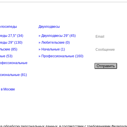
елосипеды
Двухподвесы
ОБРАТНАЯ СВЯ
педы 27,5"
(34)
» Двухподвесы 29"
(45)
педы 29"
(130)
» Любительские
(0)
льские
(85)
» Начальные
(1)
ьные
(53)
» Профессиональные
(160)
офессиональные
Отправить
ссиональные
(81)
в Москве
а обработку персональных данных, в соответствии с требованиями Федерально