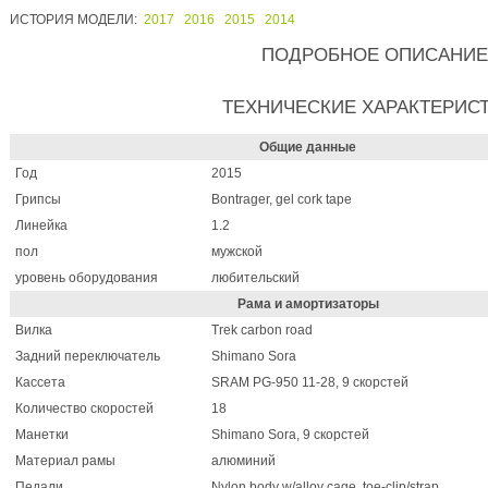
ИСТОРИЯ МОДЕЛИ:
2017
2016
2015
2014
ПОДРОБНОЕ ОПИСАНИЕ
ТЕХНИЧЕСКИЕ ХАРАКТЕРИС
Общие данные
Год
2015
Грипсы
Bontrager, gel cork tape
Линейка
1.2
пол
мужской
уровень оборудования
любительский
Рама и амортизаторы
Вилка
Trek carbon road
Задний переключатель
Shimano Sora
Кассета
SRAM PG-950 11-28, 9 скорстей
Количество скоростей
18
Манетки
Shimano Sora, 9 скорстей
Материал рамы
алюминий
Педали
Nylon body w/alloy cage, toe-clip/strap