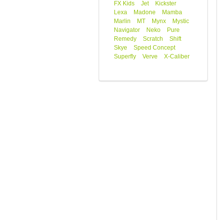
FX Kids
Jet
Kickster
Lexa
Madone
Mamba
Marlin
MT
Mynx
Mystic
Navigator
Neko
Pure
Remedy
Scratch
Shift
Skye
Speed Concept
Superfly
Verve
X-Caliber