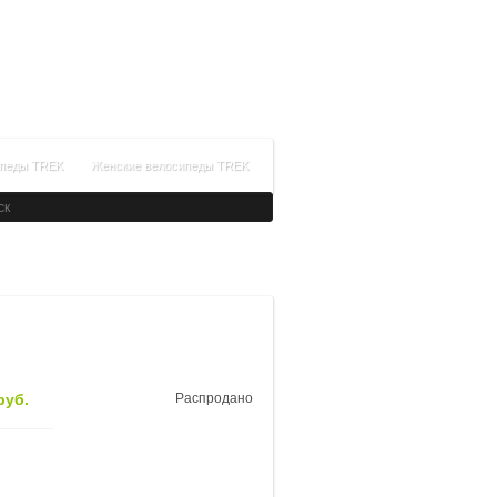
+7(812)336-34-14
Время работы: с 09:00 до 21:00
Заказать обратный звонок
ипеды TREK
Женские велосипеды TREK
руб.
Распродано