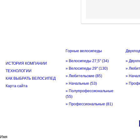
Горные велосипеды
Двухпо
ИНФОРМАЦИЯ
» Велосипеды 27,5"
(34)
» Двухп
ИСТОРИЯ КОМПАНИИ
» Велосипеды 29"
(130)
» Люби
ТЕХНОЛОГИИ
» Любительские
(85)
» Нача
КАК ВЫБРАТЬ ВЕЛОСИПЕД
» Начальные
(53)
» Проф
Карта сайта
» Полупрофессиональные
(55)
» Профессиональные
(81)
© трек-вело.ру trek-velo.ru 2026
Имя