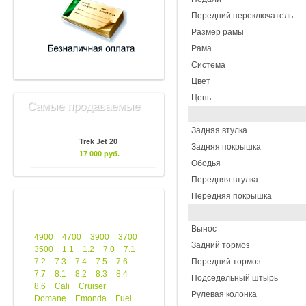
Передний переключатель
Размер рамы
Рама
Система
Цвет
Цепь
Самые продаваемые
Задняя втулка
Trek Jet 20
Задняя покрышка
17 000 руб.
Ободья
Передняя втулка
Передняя покрышка
Вынос
4900
4700
3900
3700
Задний тормоз
3500
1.1
1.2
7.0
7.1
7.2
7.3
7.4
7.5
7.6
Передний тормоз
7.7
8.1
8.2
8.3
8.4
Подседельный штырь
8.6
Cali
Cruiser
Рулевая колонка
Domane
Emonda
Fuel