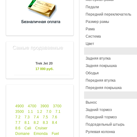
Педали
Передний переключатель
Размер рамы
Рама
Система
Цвет
Самые продаваемые
Задняя втулка
Trek Jet 20
Задняя покрышка
17 000 руб.
Ободья
Передняя втулка
Передняя покрышка
Вынос
4900
4700
3900
3700
Задний тормоз
3500
1.1
1.2
7.0
7.1
7.2
7.3
7.4
7.5
7.6
Передний тормоз
7.7
8.1
8.2
8.3
8.4
Подседельный штырь
8.6
Cali
Cruiser
Рулевая колонка
Domane
Emonda
Fuel