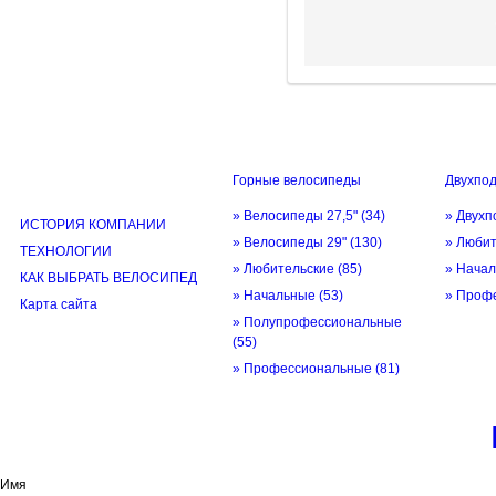
Горные велосипеды
Двухпо
ИНФОРМАЦИЯ
» Велосипеды 27,5"
(34)
» Двухп
ИСТОРИЯ КОМПАНИИ
» Велосипеды 29"
(130)
» Люби
ТЕХНОЛОГИИ
» Любительские
(85)
» Нача
КАК ВЫБРАТЬ ВЕЛОСИПЕД
» Начальные
(53)
» Проф
Карта сайта
» Полупрофессиональные
(55)
» Профессиональные
(81)
© трек-вело.ру trek-velo.ru 2026
Имя