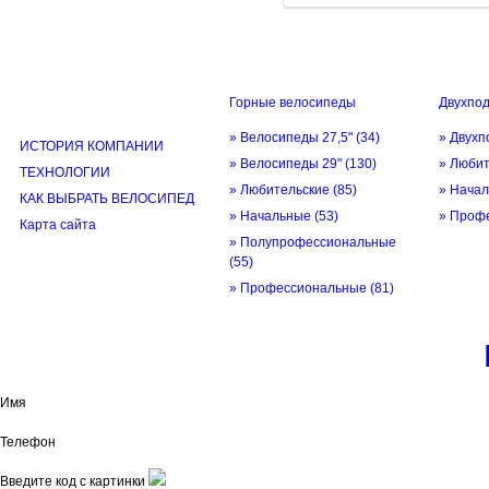
Горные велосипеды
Двухпо
ИНФОРМАЦИЯ
» Велосипеды 27,5"
(34)
» Двухп
ИСТОРИЯ КОМПАНИИ
» Велосипеды 29"
(130)
» Люби
ТЕХНОЛОГИИ
» Любительские
(85)
» Нача
КАК ВЫБРАТЬ ВЕЛОСИПЕД
» Начальные
(53)
» Проф
Карта сайта
» Полупрофессиональные
(55)
» Профессиональные
(81)
© трек-вело.ру trek-velo.ru 2026
Имя
Телефон
Введите код с картинки