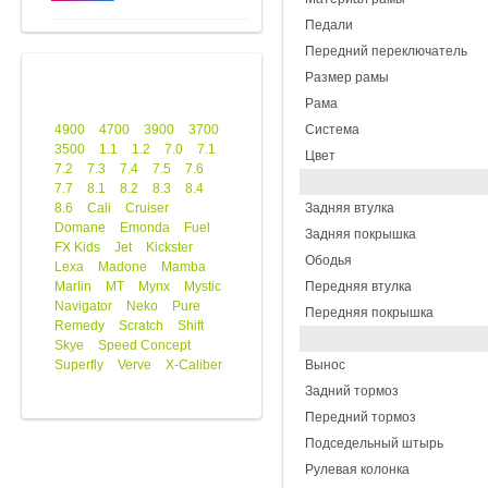
Педали
Передний переключатель
Размер рамы
Рама
4900
4700
3900
3700
Система
3500
1.1
1.2
7.0
7.1
Цвет
7.2
7.3
7.4
7.5
7.6
7.7
8.1
8.2
8.3
8.4
8.6
Cali
Cruiser
Задняя втулка
Domane
Emonda
Fuel
Задняя покрышка
FX Kids
Jet
Kickster
Ободья
Lexa
Madone
Mamba
Marlin
MT
Mynx
Mystic
Передняя втулка
Navigator
Neko
Pure
Передняя покрышка
Remedy
Scratch
Shift
Skye
Speed Concept
Superfly
Verve
X-Caliber
Вынос
Задний тормоз
Передний тормоз
Подседельный штырь
Рулевая колонка